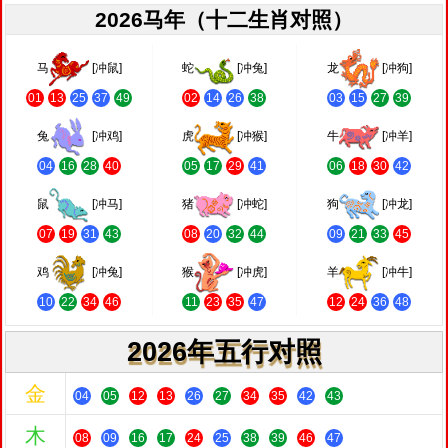
2026马年（十二生肖对照）
马
[冲鼠]
蛇
[冲兔]
龙
[冲狗]
01
13
25
37
49
02
14
26
38
03
15
27
39
兔
[冲鸡]
虎
[冲猴]
牛
[冲羊]
04
16
28
40
05
17
29
41
06
18
30
42
鼠
[冲马]
猪
[冲蛇]
狗
[冲龙]
07
19
31
43
08
20
32
44
09
21
33
45
鸡
[冲兔]
猴
[冲虎]
羊
[冲牛]
10
22
34
46
11
23
35
47
12
24
36
48
2026年五行对照
金
04
05
12
13
26
27
34
35
42
43
木
08
09
16
17
24
25
38
39
46
47