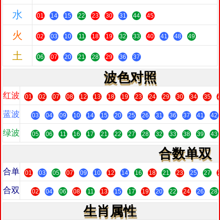
水
01
14
15
22
23
30
31
44
45
火
02
03
10
11
18
19
32
33
40
41
48
49
土
06
07
20
21
28
29
36
37
波色对照
红波
01
02
07
08
12
13
18
19
23
24
29
30
34
35
蓝波
03
04
09
10
14
15
20
25
26
31
36
37
41
42
绿波
05
06
11
16
17
21
22
27
28
32
33
38
39
43
合数单双
合单
01
03
05
07
09
10
12
14
16
18
21
23
25
27
合双
02
04
06
08
11
13
15
17
19
20
22
24
26
28
生肖属性